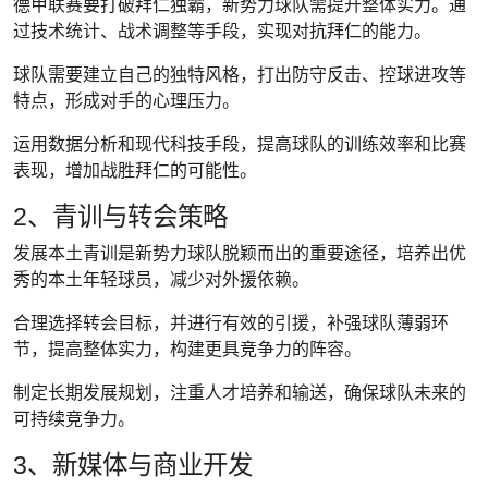
德甲联赛要打破拜仁独霸，新势力球队需提升整体实力。通
过技术统计、战术调整等手段，实现对抗拜仁的能力。
球队需要建立自己的独特风格，打出防守反击、控球进攻等
特点，形成对手的心理压力。
运用数据分析和现代科技手段，提高球队的训练效率和比赛
表现，增加战胜拜仁的可能性。
2、青训与转会策略
发展本土青训是新势力球队脱颖而出的重要途径，培养出优
秀的本土年轻球员，减少对外援依赖。
合理选择转会目标，并进行有效的引援，补强球队薄弱环
节，提高整体实力，构建更具竞争力的阵容。
制定长期发展规划，注重人才培养和输送，确保球队未来的
可持续竞争力。
3、新媒体与商业开发