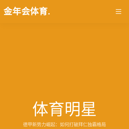
金年会体育
.
体育明星
德甲新势力崛起：如何打破拜仁独霸格局