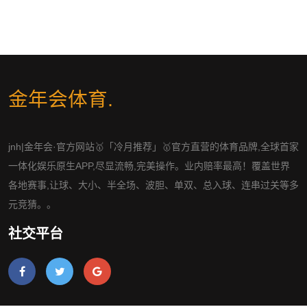
金年会体育
.
jnh|金年会·官方网站🥇「冷月推荐」🥇官方直营的体育品牌,全球首家
一体化娱乐原生APP,尽显流畅,完美操作。业内赔率最高！覆盖世界
各地赛事,让球、大小、半全场、波胆、单双、总入球、连串过关等多
元竞猜。。
社交平台