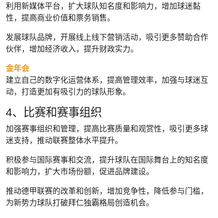
利用新媒体平台，扩大球队知名度和影响力，增加球迷黏
性，提高商业价值和票务销售。
发展球队品牌，开展线上线下营销活动，吸引更多赞助合作
伙伴，增加经济收入，提升财政实力。
金年会
建立自己的数字化运营体系，提高管理效率，加强与球迷互
动，打造更加有吸引力的球队形象。
4、比赛和赛事组织
加强赛事组织和管理，提高比赛质量和观赏性，吸引更多球
迷支持，推动联赛整体水平提升。
积极参与国际赛事和交流，提升球队在国际舞台上的知名度
和影响力，扩大市场份额，促进品牌建设。
推动德甲联赛的改革和创新，增加竞争性，降低参与门槛，
为新势力球队打破拜仁独霸格局创造机会。