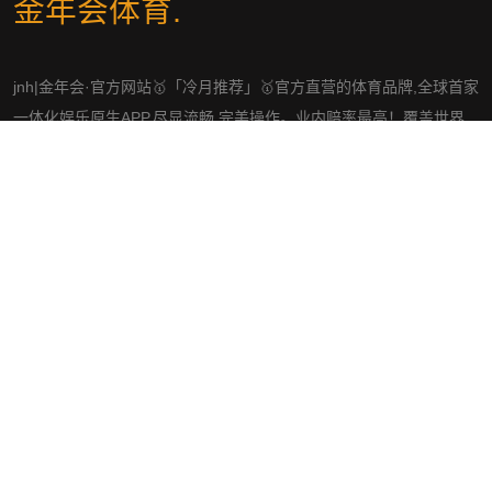
金年会体育
.
jnh|金年会·官方网站🥇「冷月推荐」🥇官方直营的体育品牌,全球首家
一体化娱乐原生APP,尽显流畅,完美操作。业内赔率最高！覆盖世界
各地赛事,让球、大小、半全场、波胆、单双、总入球、连串过关等多
元竞猜。。
社交平台
导航
知道金年会体育
体育热点
体育明星
服务种类