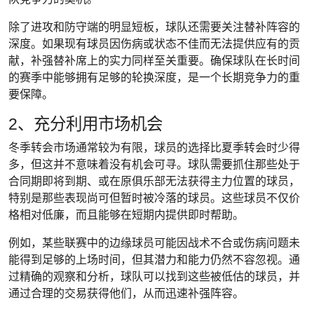
除了进攻和防守端的明显短板，球队还需要关注替补阵容的
深度。如果现有球员因伤病或状态不佳而无法提供应有的贡
献，补强替补席上的实力同样至关重要。确保球队在长时间
的赛季中能够拥有足够的轮换深度，是一个长期竞争力的重
要保障。
2、充分利用市场机会
冬季转会市场通常较为有限，球员的选择比夏季转会时少得
多，但这并不意味着没有机会可寻。球队需要抓住那些处于
合同期即将到期、或在原俱乐部无法获得主力位置的球员，
特别是那些表现尚可但暂时被冷落的球员。这些球员不仅价
格相对低廉，而且能够在短期内提供即时帮助。
例如，某些联赛中的边缘球员可能因战术不合或伤病问题未
能得到足够的上场时间，但其潜力和能力仍然不容忽视。通
过精确的观察和分析，球队可以找到这些被低估的球员，并
通过合理的交易获得他们，从而迅速补强阵容。