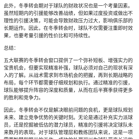
此外，冬季转会期对于球队的财政状况也是一个考量因素。
虽然短期内的引援能够改善战绩，但如果过度投资或做出不
理性的引援决策，可能会导致财政压力过大，影响俱乐部的
长期运作。因此，在冬季转会时，球队不仅需要注重即时效
果，也要考量引援的性价比和可持续性。
总结：
五大联赛的冬季转会窗口提供了一个弥补短板、增强实力的
宝贵机会，但要实现精准补强，球队必须对自己的现状有深
入的了解。从战术需求到市场机会的把握，再到长期战略的
布局，每个环节都需要仔细规划和执行。通过精准的引援，
球队能够提升阵容的深度和质量，从而在后半赛季获得更多
的胜利和竞争力。
因此，冬季转会不仅是解决眼前问题的良机，更是球队规划
未来、建立竞争优势的关键时刻。无论是通过补充实力派球
员，还是挖掘被低估的潜力球员，精准的引援将决定球队未
来数月的表现。对于球队管理层和教练团队来说，这是一项