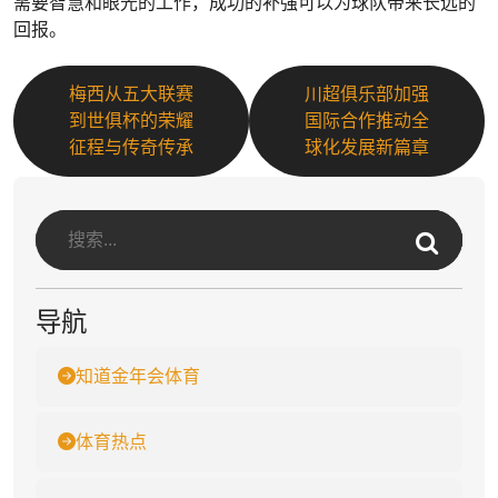
需要智慧和眼光的工作，成功的补强可以为球队带来长远的
回报。
梅西从五大联赛
川超俱乐部加强
到世俱杯的荣耀
国际合作推动全
征程与传奇传承
球化发展新篇章
导航
知道金年会体育
体育热点