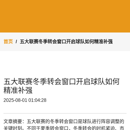
首页
五大联赛冬季转会窗口开启球队如何精准补强
五大联赛冬季转会窗口开启球队如何
精准补强
2025-08-01 01:04:28
文章摘要：五大联赛的冬季转会窗口是球队进行阵容调整的
关键时刻。不同于夏季转会窗口，冬季转会的时机紧迫、市