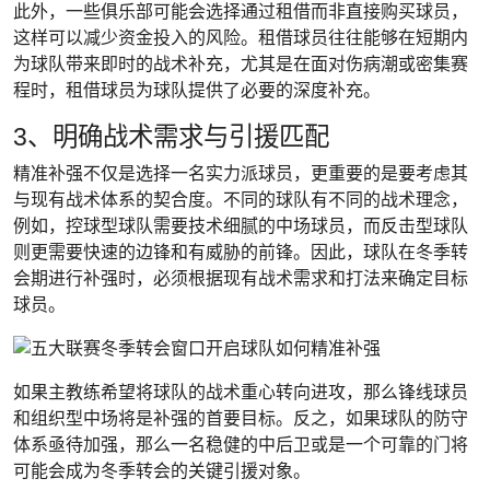
此外，一些俱乐部可能会选择通过租借而非直接购买球员，
这样可以减少资金投入的风险。租借球员往往能够在短期内
为球队带来即时的战术补充，尤其是在面对伤病潮或密集赛
程时，租借球员为球队提供了必要的深度补充。
3、明确战术需求与引援匹配
精准补强不仅是选择一名实力派球员，更重要的是要考虑其
与现有战术体系的契合度。不同的球队有不同的战术理念，
例如，控球型球队需要技术细腻的中场球员，而反击型球队
则更需要快速的边锋和有威胁的前锋。因此，球队在冬季转
会期进行补强时，必须根据现有战术需求和打法来确定目标
球员。
如果主教练希望将球队的战术重心转向进攻，那么锋线球员
和组织型中场将是补强的首要目标。反之，如果球队的防守
体系亟待加强，那么一名稳健的中后卫或是一个可靠的门将
可能会成为冬季转会的关键引援对象。