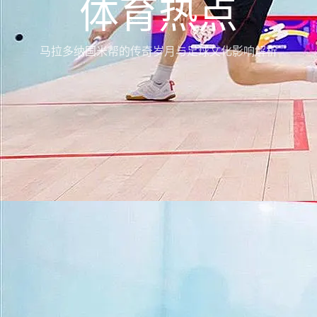
体育热点
马拉多纳国米帮的传奇岁月与足球文化影响解析