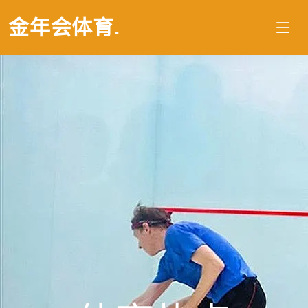
金年会体育
.