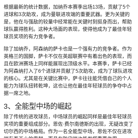
根据最新的统计数据，加纳乔本赛季出场13场，贡献了5个
进球和3次助攻，成为曼联进攻端的重要武器。更为关键的
是，他在与强敌的较量中经常能在关键时刻挺身而出，帮助
球队赢得胜利。这种大场面的表现，使得他成为了最佳年轻
球员奖项的有力竞争者。
除了加纳乔，阿森纳的萨卡也是一个强有力的竞争者。作为
英格兰的国脚，萨卡不仅在英超联赛中有着出色的表现，而
且在欧洲赛场上同样能展现出顶级水平。本赛季，萨卡已经
为阿森纳打入了6个进球并贡献了5次助攻，成为了球队进攻
的核心。尤其是在关键比赛中，萨卡往往能凭借自己的个人
能力为球队扭转乾坤，这也让他在最佳年轻球员的争夺中占
据一席之地。
3、全能型中场的崛起
除了传统的进攻球员，中场球员的崛起同样是最佳年轻球员
奖项的重要组成部分。恩佐·费尔南德斯的出现，无疑改变了
切尔西的中场格局。作为一名全能型中场，恩佐不仅在进攻