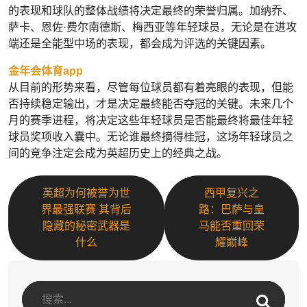
的表现和球队的整体战绩将决定最终的荣誉归属。加纳乔、
萨卡、恩佐·费尔南德斯、梅西亚等年轻球员，无论是在进攻
端还是全能型中场的表现，都会成为评选的关键因素。
金年会体育app
从目前的形势来看，尽管每位球员都有着亮眼的表现，但能
否持续稳定输出，才是决定最终能否夺冠的关键。未来几个
月的赛季进程，将决定这些年轻球员是否能最终将最佳年轻
球员奖项收入囊中。无论谁最终摘得桂冠，这场年轻球员之
间的竞争注定会成为英超历史上的经典之战。
英超为何被誉为世
西甲复兴之
界最强联赛 其背后
路：巴萨与皇
隐藏的秘密武器是
马能否重回荣
什么
耀巅峰