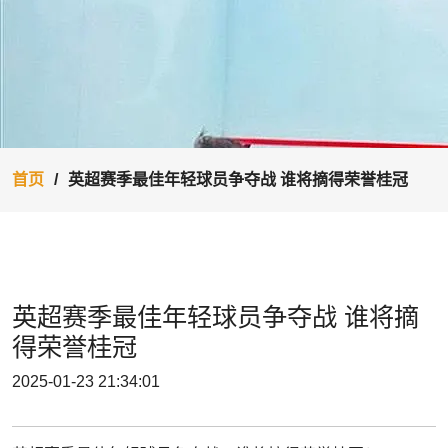
首页
英超赛季最佳年轻球员争夺战 谁将摘得荣誉桂冠
英超赛季最佳年轻球员争夺战 谁将摘
得荣誉桂冠
2025-01-23 21:34:01