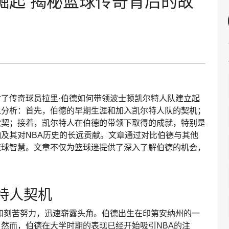
崛起 揭秘篮球传奇背后的故
了传奇球员拉里·伯德如何带领波士顿凯尔特人队建立起
入分析：首先，伯德的早期生涯和加入凯尔特人队的契机；
默契；接着，凯尔特人在伯德的带领下取得的成就，特别是
及其对NBA历史的长远贡献。文章通过对比伯德与其他
篮球智慧。文章不仅为篮球迷提供了深入了解伯德的机会，
特人契机
和刻苦努力，迅速崭露头角。伯德出生在印第安纳州的一
然而，伯德在大学时期的表现已经开始吸引NBA的注