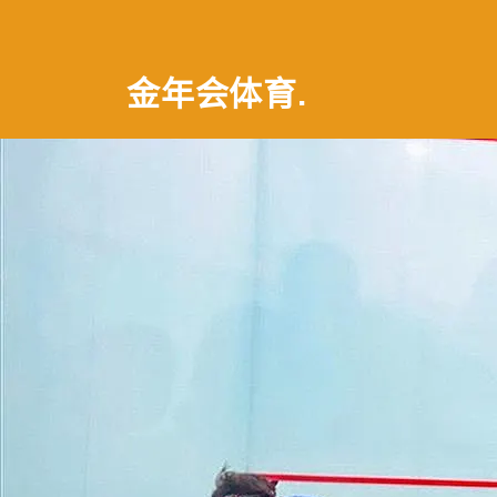
金年会体育
.