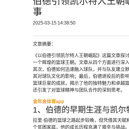
伯德引领凯尔特人王朝
事
2025-03-15 14:38:50
文章摘要：
《以伯德引领凯尔特人王朝崛起》这篇文章探讨
一个辉煌的篮球王朝。文章从四个方面进行深
其次，伯德如何迅速融入球队，并与队友建立
其对球队文化的影响；最后，伯德退役后的影响
篮球巨星的成就，揭示了他的独特魅力和卓越
还引发了对篮球精神与团队合作的深刻思考。
金年会体育app
1、伯德的早期生涯与凯尔
拉里·伯德的篮球之路起步较晚，但凭借其天赋
个贫困家庭，他的成长历程充满了艰辛与挑战。