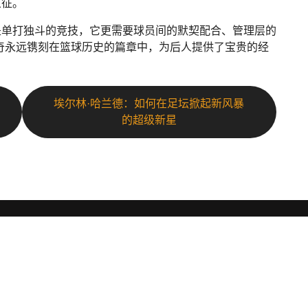
象征。
是单打独斗的竞技，它更需要球员间的默契配合、管理层的
奇永远镌刻在篮球历史的篇章中，为后人提供了宝贵的经
埃尔林·哈兰德：如何在足坛掀起新风暴
的超级新星
导航
订
知道金年会体育
体育热点
订
育品