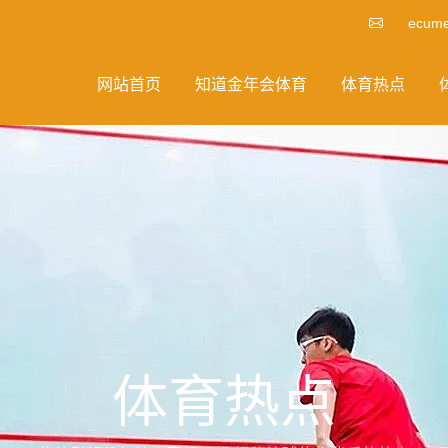
ecume
网站首页
知道金年会体育
体育热点
体育热点