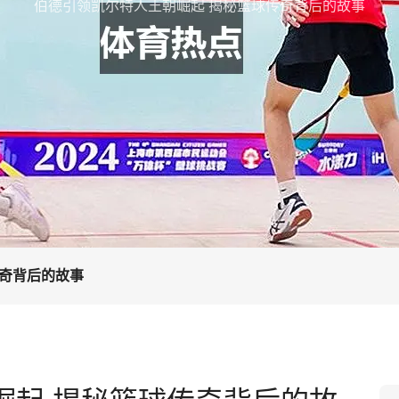
伯德引领凯尔特人王朝崛起 揭秘篮球传奇背后的故事
传奇背后的故事