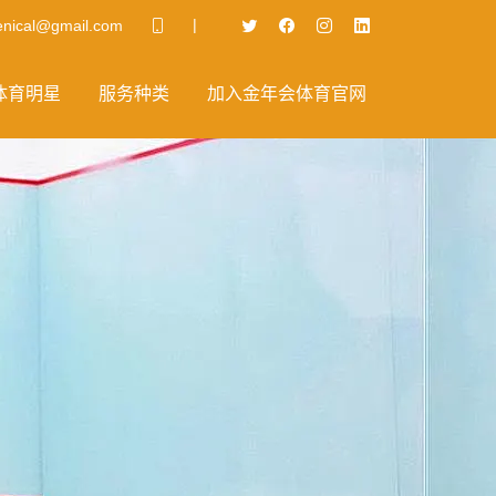
|
nical@gmail.com
体育明星
服务种类
加入金年会体育官网