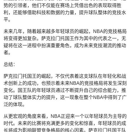
势的引领者，他们不仅能在赛场上凭借出色的表现取得胜
利，还能够借助科技和数据的力量，提升球队整体的竞技水
平。
未来几年，随着越来越多年轻球员的崛起，NBA的竞技格局
将变得更加复杂。萨克拉门托国王作为其中的代表之一，无
疑将在这一进程中扮演重要角色，成为未来竞技潮流的推动
者。
总结：
萨克拉门托国王的崛起，不仅代表着这支球队在年轻化和战
术创新上的成功，也预示着未来NBA的竞技格局将发生深刻
变化。国王队的年轻球员通过不断提升自己的综合能力，推
动了球队整体实力的提升，这一现象在整个NBA中得到了广
泛的体现。
从更宏观的角度来看，NBA正迎来一个以年轻球员为主导的
时代。未来的比赛将充满更多的变化和惊喜，年轻球员的成
长将成为影响联盟竞争格局的核心因素。萨克拉门托国王队