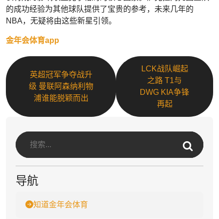
的成功经验为其他球队提供了宝贵的参考，未来几年的
NBA，无疑将由这些新星引领。
金年会体育app
LCK战队崛起
英超冠军争夺战升
之路 T1与
级 曼联阿森纳利物
DWG KIA争锋
浦谁能脱颖而出
再起
导航
知道金年会体育